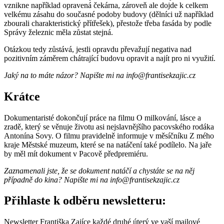
vznikne například opravená čekárna, zároveň ale dojde k celkem
velkému zásahu do současné podoby budovy (dělníci už například
zbourali charakteristický přítřešek), přestože třeba fasáda by podle
Správy železnic měla zůstat stejná.
Otázkou tedy zůstává, jestli opravdu převažují negativa nad
pozitivním záměrem chátrající budovu opravit a najít pro ni využití.
Jaký na to máte názor? Napište mi na info@frantisekzajic.cz
Krátce
Dokumentaristé dokončují práce na filmu O milkování, lásce a
zradě, který se věnuje životu asi nejslavnějšího pacovského rodáka
Antonína Sovy. O filmu pravidelně informuje v měsíčníku Z mého
kraje Městské muzeum, které se na natáčení také podílelo. Na jaře
by měl mít dokument v Pacově předpremiéru.
Zaznamenali jste, že se dokument natáčí a chystáte se na něj
případně do kina? Napište mi na info@frantisekzajic.cz
Přihlaste k odběru newsletteru:
Newsletter Františka Zajíce každé druhé úterý ve vaší mailové