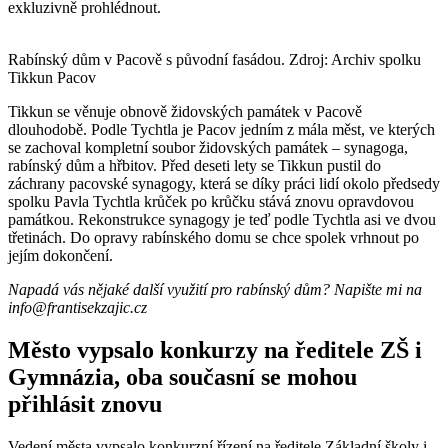
exkluzivně prohlédnout.
Rabínský dům v Pacově s původní fasádou. Zdroj: Archiv spolku
Tikkun Pacov
Tikkun se věnuje obnově židovských památek v Pacově
dlouhodobě. Podle Tychtla je Pacov jedním z mála měst, ve kterých
se zachoval kompletní soubor židovských památek – synagoga,
rabínský dům a hřbitov. Před deseti lety se Tikkun pustil do
záchrany pacovské synagogy, která se díky práci lidí okolo předsedy
spolku Pavla Tychtla krůček po krůčku stává znovu opravdovou
památkou. Rekonstrukce synagogy je teď podle Tychtla asi ve dvou
třetinách. Do opravy rabínského domu se chce spolek vrhnout po
jejím dokončení.
Napadá vás nějaké další využití pro rabínský dům? Napište mi na
info@frantisekzajic.cz
Město vypsalo konkurzy na ředitele ZŠ i
Gymnázia, oba současní se mohou
přihlásit znovu
Vedení města vypsalo konkurzní řízení na ředitele Základní školy i