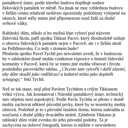
památkový ústav, podle kterého budova doplňuje soubor
židovských památek ve městě. Na jinak ne moc vzhlednou budovu
v širším centru relativně nedávno upozornily podobizny vylepené na
oknech, které měly mimo jiné připomenout osud židů za druhé
světové války.
Rabínský dům, někdo si ho možná lépe vybaví pod názvem
židovská škola, patří spolku Tikkun Pacov, který dlouhodobě usiluje
o obnovu židovských památek nejen v Pacově, ale i v širším okolí
na Pelhřimovsku. Co tedy s domem bude?
Předseda spolku Pavel Tychtl pro newsletter uvedl, že v budoucnu
by v rabínském domě mohla vzniknout expozice o historii židovské
komunity v Pacově, která by se mimo jiné mohla věnovat i životu
posledního pacovského rabína.
„Chceme tam vytvořit i další zázemí,
aby dům sloužil jako vzdělávací a kulturní místo jako doplněk
synagogy,“
řekl Tychtl.
Než se tak stane, stojí před Pavlem Tychtlem a celým Tikkunem
velká výzva. Jak konstatoval i Národní památkový ústav, technický
stav objektu není uspokojivý. Podle Pavla Tychtla se přesto v domě
mohly zachovat některé původní prvky, které by se teoreticky mohly
obnovit. Podobně je to s původní fasádou domu, kterou nahradila ta
současná z druhé půlky dvacátého století. Záměrem Tikkunu je
rabínský dům vrátit zvenku do jeho původní podoby. Ta je
zachycena na dobové fotografii, kterou si můžete v newsletteru