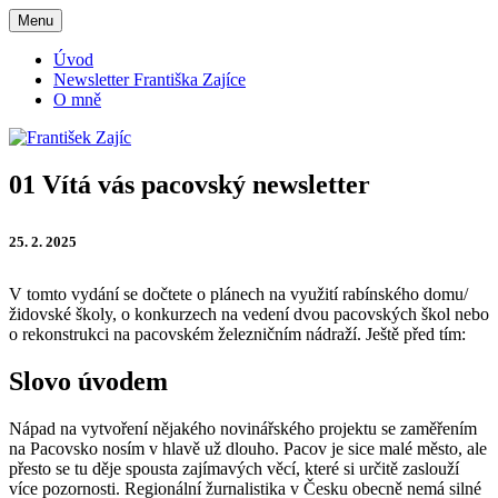
Přejít
Menu
František Zajíc
k
obsahu
Úvod
webu
Newsletter Františka Zajíce
O mně
01 Vítá vás pacovský newsletter
25. 2. 2025
V tomto vydání se dočtete o plánech na využití rabínského domu/
židovské školy, o konkurzech na vedení dvou pacovských škol nebo
o rekonstrukci na pacovském železničním nádraží. Ještě před tím:
Slovo úvodem
Nápad na vytvoření nějakého novinářského projektu se zaměřením
na Pacovsko nosím v hlavě už dlouho. Pacov je sice malé město, ale
přesto se tu děje spousta zajímavých věcí, které si určitě zaslouží
více pozornosti. Regionální žurnalistika v Česku obecně nemá silné