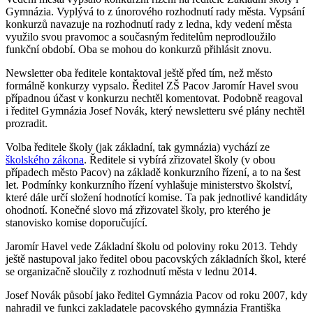
Gymnázia. Vyplývá to z únorového rozhodnutí rady města. Vypsání
konkurzů navazuje na rozhodnutí rady z ledna, kdy vedení města
využilo svou pravomoc a současným ředitelům neprodloužilo
funkční období. Oba se mohou do konkurzů přihlásit znovu.
Newsletter oba ředitele kontaktoval ještě před tím, než město
formálně konkurzy vypsalo. Ředitel ZŠ Pacov Jaromír Havel svou
případnou účast v konkurzu nechtěl komentovat. Podobně reagoval
i ředitel Gymnázia Josef Novák, který newsletteru své plány nechtěl
prozradit.
Volba ředitele školy (jak základní, tak gymnázia) vychází ze
školského zákona
. Ředitele si vybírá zřizovatel školy (v obou
případech město Pacov) na základě konkurzního řízení, a to na šest
let. Podmínky konkurzního řízení vyhlašuje ministerstvo školství,
které dále určí složení hodnotící komise. Ta pak jednotlivé kandidáty
ohodnotí. Konečné slovo má zřizovatel školy, pro kterého je
stanovisko komise doporučující.
Jaromír Havel vede Základní školu od poloviny roku 2013. Tehdy
ještě nastupoval jako ředitel obou pacovských základních škol, které
se organizačně sloučily z rozhodnutí města v lednu 2014.
Josef Novák působí jako ředitel Gymnázia Pacov od roku 2007, kdy
nahradil ve funkci zakladatele pacovského gymnázia Františka