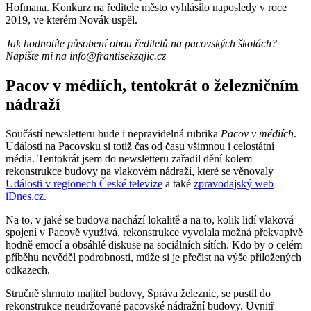
Hofmana. Konkurz na ředitele město vyhlásilo naposledy v roce
2019, ve kterém Novák uspěl.
Jak hodnotíte působení obou ředitelů na pacovských školách?
Napište mi na info@frantisekzajic.cz
Pacov v médiích, tentokrát o železničním
nádraží
Součástí newsletteru bude i nepravidelná rubrika
Pacov v médiích
.
Událostí na Pacovsku si totiž čas od času všimnou i celostátní
média. Tentokrát jsem do newsletteru zařadil dění kolem
rekonstrukce budovy na vlakovém nádraží, které se věnovaly
Události v regionech České televize
a také
zpravodajský web
iDnes.cz
.
Na to, v jaké se budova nachází lokalitě a na to, kolik lidí vlaková
spojení v Pacově využívá, rekonstrukce vyvolala možná překvapivě
hodně emocí a obsáhlé diskuse na sociálních sítích. Kdo by o celém
příběhu nevěděl podrobnosti, může si je přečíst na výše přiložených
odkazech.
Stručně shrnuto majitel budovy, Správa železnic, se pustil do
rekonstrukce neudržované pacovské nádražní budovy. Uvnitř