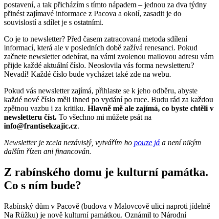
postavení, a tak přicházím s tímto nápadem – jednou za dva týdny
přinést zajímavé informace z Pacova a okolí, zasadit je do
souvislostí a sdílet je s ostatními.
Co je to newsletter? Před časem zatracovaná metoda sdílení
informací, která ale v posledních době zažívá renesanci. Pokud
začnete newsletter odebírat, na vámi zvolenou mailovou adresu vám
přijde každé aktuální číslo. Neoslovila vás forma newsletteru?
Nevadí! Každé číslo bude vycházet také zde na webu.
Pokud vás newsletter zajímá, přihlaste se k jeho odběru, abyste
každé nové číslo měli ihned po vydání po ruce. Budu rád za každou
zpětnou vazbu i za kritiku.
Hlavně mě ale zajímá, co byste chtěli v
newsletteru číst.
To všechno mi můžete psát na
info@frantisekzajic.cz
.
Newsletter je zcela nezávislý, vytvářím ho
pouze já
a není nikým
dalším řízen ani financován.
Z rabínského domu je kulturní památka.
Co s ním bude?
Rabínský dům v Pacově (budova v Malovcově ulici naproti jídelně
Na Růžku) je nově kulturní památkou. Oznámil to Národní